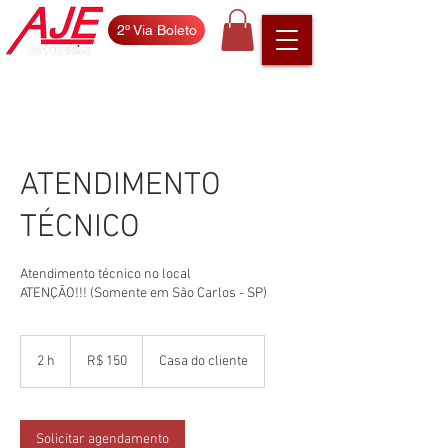
2º Via Boleto
ATENDIMENTO
TÉCNICO
Atendimento técnico no local
150
Reais
2 h
2
R$ 150
Casa do cliente
brasileiros
h
Solicitar agendamento